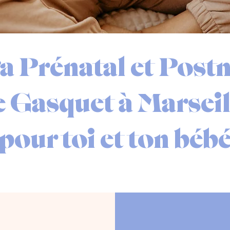
a Prénatal et Postn
 Gasquet à Marseil
pour toi et ton béb