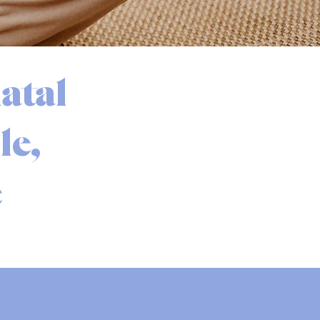
atal
le,
é