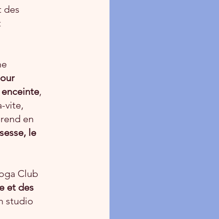
t des
t
ne
pour
 enceinte
,
-vite,
prend en
sesse, le
Yoga Club
e et des
n studio