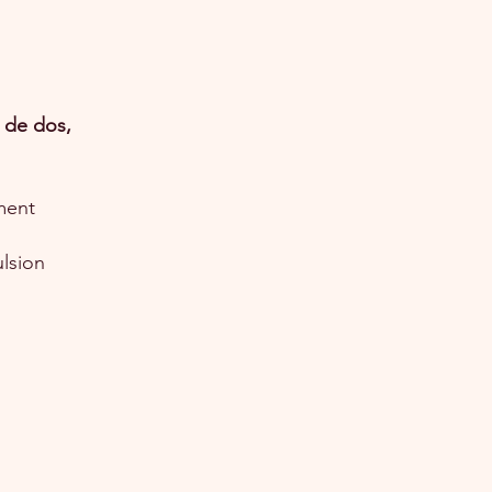
x de dos,
ement
lsion