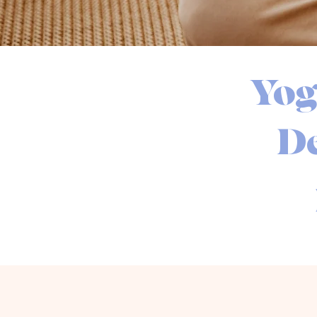
Yog
De