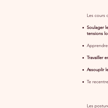
Les cours 
Soulager l
tensions l
Apprendre
Travailler 
Assouplir 
Te recentr
Les postur