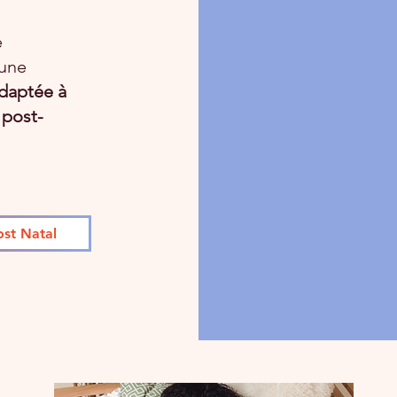
e
 une
daptée à
 post-
ost Natal