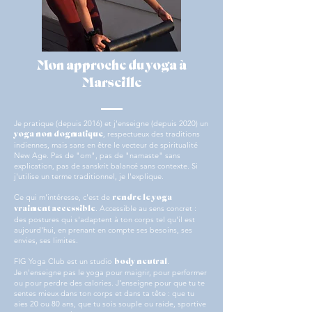
Mon approche du yoga à
Marseille
Je pratique (depuis 2016) et j'enseigne (depuis 2020) un
, respectueux des traditions
yoga non dogmatique
indiennes, mais sans en être le vecteur de spiritualité
New Age. Pas de "om", pas de "namaste" sans
explication, pas de sanskrit balancé sans contexte. Si
j'utilise un terme traditionnel, je l'explique.
Ce qui m'intéresse, c'est de
rendre le yoga
. Accessible au sens concret :
vraiment accessible
des postures qui s'adaptent à ton corps tel qu'il est
aujourd'hui, en prenant en compte ses besoins, ses
envies, ses limites.
FIG Yoga Club est un studio
.
body neutral
Je n'enseigne pas le yoga pour maigrir, pour performer
ou pour perdre des calories. J'enseigne pour que tu te
sentes mieux dans ton corps et dans ta tête : que tu
aies 20 ou 80 ans, que tu sois souple ou raide, sportive