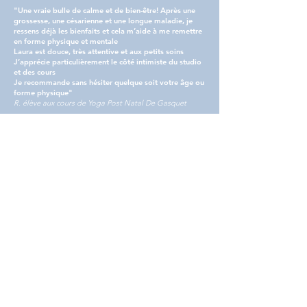
"Une vraie bulle de calme et de bien-être! Après une
grossesse, une césarienne et une longue maladie, je
ressens déjà les bienfaits et cela m’aide à me remettre
en forme physique et mentale
Laura est douce, très attentive et aux petits soins
J’apprécie particulièrement le côté intimiste du studio
et des cours
Je recommande sans hésiter quelque soit votre âge ou
forme physique"
R. élève aux cours de Yoga Post Natal De Gasquet