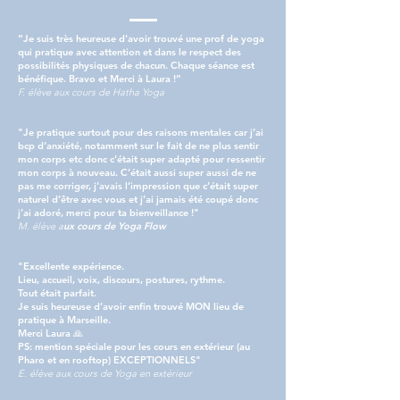
“Je suis très heureuse d'avoir trouvé une prof de yoga
qui pratique avec attention et dans le respect des
possibilités physiques de chacun. Chaque séance est
bénéfique. Bravo et Merci à Laura !”
F. élève aux cours de Hatha Yoga
"Je pratique surtout pour des raisons mentales car j’ai
bcp d’anxiété, notamment sur le fait de ne plus sentir
mon corps etc donc c’était super adapté pour ressentir
mon corps à nouveau. C’était aussi super aussi de ne
pas me corriger, j’avais l’impression que c’était super
naturel d’être avec vous et j’ai jamais été coupé donc
j’ai adoré, merci pour ta bienveillance !"
M. élève a
ux cours de Yoga Flow​
"Excellente expérience.
Lieu, accueil, voix, discours, postures, rythme.
Tout était parfait.
Je suis heureuse d’avoir enfin trouvé MON lieu de
pratique à Marseille.
Merci Laura 🙏
PS: mention spéciale pour les cours en extérieur (au
Pharo et en rooftop) EXCEPTIONNELS"
E. élève aux cours de Yoga en extérieur