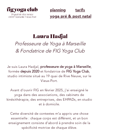
planning
tarifs
yoga pré & post natal
Laura Hadjal
Professeure de Yoga à Marseille
& Fondatrice de FIG Yoga Club
Je suis Laura Hadjal,
professeure de yoga à Marseille
,
formée
depuis 2020
et fondatrice de
FIG Yoga Club
,
studio intimiste situé au 19 quai de Rive Neuve, sur le
Vieux-Port.
Avant d'ouvrir FIG en février 2025, j'ai enseigné le
yoga dans des associations, des cabinets de
kinésithérapie, des entreprises, des EHPADs, en studio
et à domicile.
Cette diversité de contextes m'a appris une chose
essentielle : chaque corps est différent, et un bon
enseignement consiste d'abord à prendre soin de la
spécificité motrice de chaque élève.