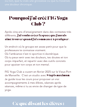
ou non, que tu vives une grossesse ou que tu traverses
une douleur chronique.
Pourquoi j'ai créé FIG Yoga
Club ?
Après cinq ans d'enseignement dans des contextes très
différents,
j'ai voulu créer l'espace que j'aurais
:
aimé trouver quand j'ai commencé à pratiquer
Un endroit où le groupe est assez petit pour que la
professeure te connaisse vraiment.
Où l'ambiance n'est ni sportive ni ésotérique.
Où tu peux venir avec tes douleurs, tes doutes et ton
corps imparfait, et repartir avec des outils concrets
pour apaiser ton corps et ton mental.
FIG Yoga Club a ouvert en février 2025 sur le Vieux-Port
de Marseille. C'est un studio avec
.
8 tapis maximum
Je guide tous les cours pour proposer un vrai
accompagnements à mes élèves, séances après
séances, même si tu as envie de changer de type de
yoga.
Ce que disent les élèves :