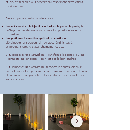
studio est réservée aux activités qui respectent cette valeur
fondamentale.
Ne sont pas accueillis dans le studio :
Les activités dont l'objectif principal est la perte de poids
, le
brûlage de calories ou la transformation physique au sens
esthétique
Les pratiques à caractère spirituel ou mystique
:
développement personnel new age, féminin sacré,
astrologie, rituels, cristaux, chamanisme, etc.
Si tu proposes une activité qui "transforme les corps" ou qui
"connecte aux énergies", ce n'est pas le bon endroit.
Si tu proposes une activité qui respecte les corps tels qu'ils
sont et qui met les personnes en mouvement ou en réflexion
de manière non spirituelle et bienveillante, tu es exactement
au bon endroit.