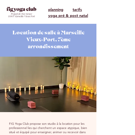
planning
tarifs
yoga pré & post natal
Location de salle à Marseille
Vieux-Port, 7ème
arrondissement
FIG Yoga Club propose son studio à la location pour les
professionnel·les qui cherchent un espace atypique, bien
situé et équipé pour enseigner, animer ou recevoir dans