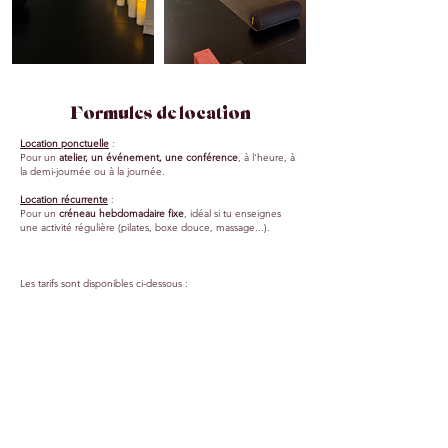
Formules de location
Location ponctuelle
:
Pour un
atelier, un événement, une conférence
, à l'heure, à
la demi-journée ou à la journée.
Location récurrente
:
Pour un
créneau hebdomadaire fixe
, idéal si tu enseignes
une activité régulière (pilates, boxe douce, massage...).
Les tarifs sont disponibles ci-dessous :