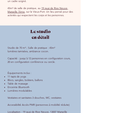
un cadre soigné.
45m² de salle de pratique, au
19 quai de Rive Neuve,
Marseille 7ème
, sur le Vieux-Port. Un lieu pensé pour des
activités qui respectent les corps et les personnes.
Le studio
en détail
Studio de 70 m² ; Salle de pratique : 45m²
lumières tamisées, ambiance cocon.
Capacité : jusqu'à 12 personnes en configuration cours,
20 en configuration conférence ou cercle.
Équipements inclus :
11 tapis de yoga
Blocs, sangles, bolsters, ballons
Table de massage
Enceinte Bluetooth
Lumières modulables
Vestiaires et sanitaires 3 douches, WC, vestiaires
Accessibilité Accès PMR (personnes à mobilité réduite)
Localisation :
19 quai de Rive Neuve, 13007 Marseille