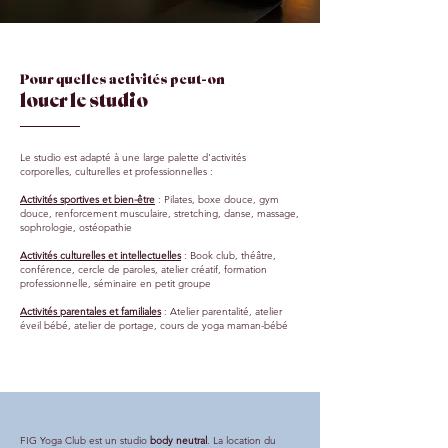
Pour quelles activités peut-on
louer le studio
Le studio est adapté à une large palette d'activités
corporelles, culturelles et professionnelles :
Activités sportives et bien-être
: Pilates, boxe douce, gym
douce, renforcement musculaire, stretching, danse, massage,
sophrologie, ostéopathie
Activités culturelles et intellectuelles
: Book club, théâtre,
conférence, cercle de paroles, atelier créatif, formation
professionnelle, séminaire en petit groupe
Activités parentales et familiales
: Atelier parentalité, atelier
éveil bébé, atelier de portage, cours de yoga maman-bébé
FIG Yoga Club est un studio
body neutral
. La location du