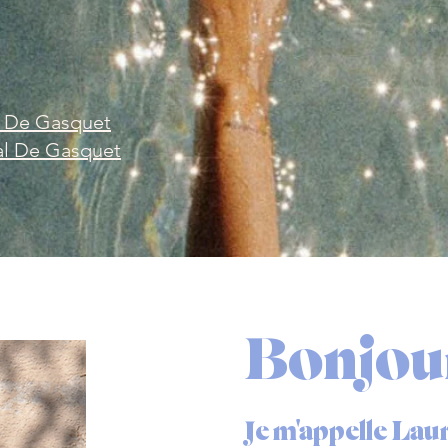
l De Gasquet
al De Gasquet
Bonjou
Je m'appelle Lau