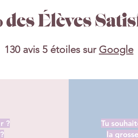
des Élèves Satis
130 avis 5 étoiles sur
Google
r ?
Tu souhait
 ?
la gross