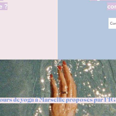
e ?
co
Com
ours de yoga à Marseille proposés par FI