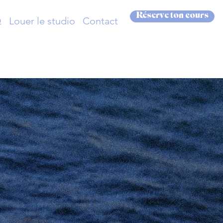
Réserve ton cours
Q
Louer le studio
Contact
ille
corps,