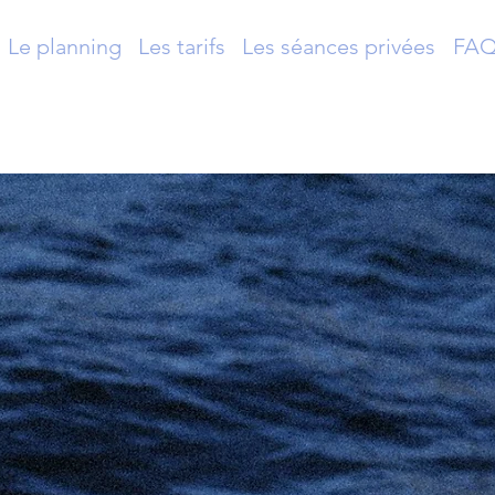
Le planning
Les tarifs
Les séances privées
FA
Yoga à Marse
oulager ton 