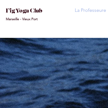
La Professeure
Fig Yoga Club
Marseille -
Vieux
Port
Du 
pour s