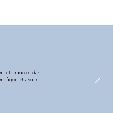
ec attention et dans
énéfique. Bravo et