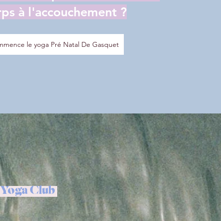
rps à l'accouchement ?
mence le yoga Pré Natal De Gasquet
G Yoga Club