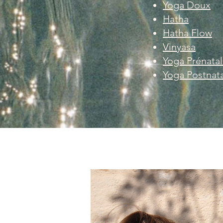
Yoga Doux
Hatha
Hatha Flow
Vinyasa
Yoga Prénata
Yoga Postnat